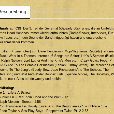
Beschreibung
Kundenrezensionen
tmals auf CD!
Der 3. Teil der Serie mit 50s/early 60s-Tunes, die im Umfeld 
mps-Head-Honchos immer wieder auftauchten (Radio-Shows, Interviews, Pre
w-Tapes etc.), den Sound der Band mitgeprägt haben und entsprechend
ezähmt daher kommen.
piliert (+ Linernotes) von Dave Henderson (Mojo/Righteous Records) ist dies
Track Werk in 4 Themen unterteilt (6 Songs pro Seite): Life’s A Scream (Bunk
l, Ralph Nielsen, Lord Luther And The King's Men etc.), Crazy Guys, Food, Pr
 A Guide To The Female Persuasion (Fabian, Jimmy Witter, The Moroccos et
come To The Jungle (Buddy Bow, Jape Richardson And The Echoes, The
fers etc.) und Wild And Wilder Boppin’ Girls (Sparkle Moore, The Bobettes, 
kson etc.). Alles schön wacky und rockin‘.
cklisting:
e 1 - Life’s A Scream
Bunker Hill - Red Ridin' Hood and the Wolf 2:12
Ralph Nielsen - Scream 1:56
Ron Thompson His Rowdy Guitar And The Brougham's - Switchblade 1:57
Vince Taylor & Ses Play-Boys - Peppermint Twist, Pt. 2 2:38