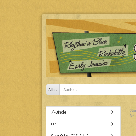
Alle
Star
7"-Single
Bea
LP
Stag-O-Lee 7" S-A-L-E