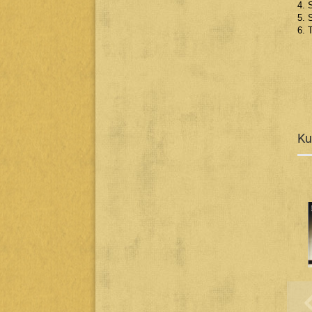
4. 
5. 
6. 
Ku