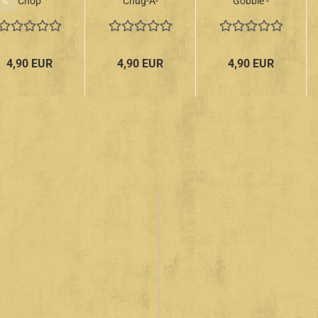
Chop
Chug-A-
Gobble -
Chop -
Lug -
Exotic
Exotic
Exotic
Blues &
Blues &
Blues &
Rhythm
Rhythm
Rhythm
Vol. 5+6
4,90 EUR
4,90 EUR
4,90 EUR
Vol. 3+4
Vol. 7+8
CD
CD
CD