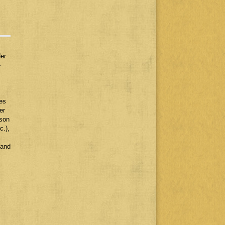
der
-
es
er
ison
c.),
Wand