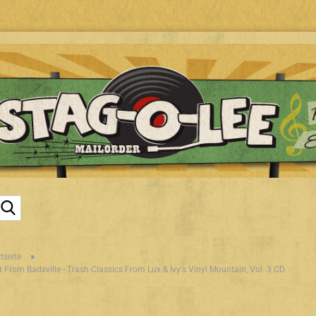
Suche...
»
tseite
t From Badsville - Trash Classics From Lux & Ivy's Vinyl Mountain, Vol. 3 CD