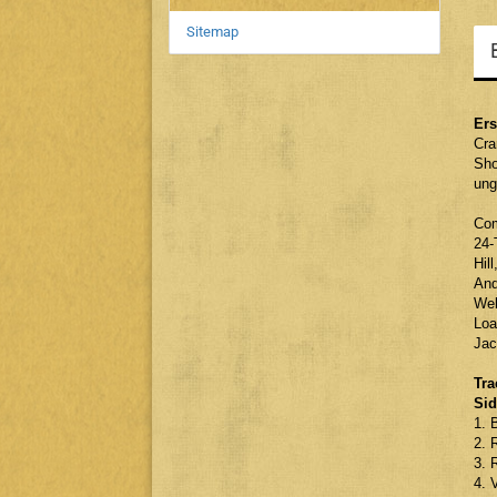
Sitemap
Ers
Cra
Sho
ung
Com
24-
Hil
And
Wel
Loa
Jac
Tra
Sid
1. 
2. 
3. 
4. 