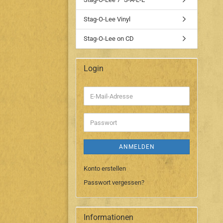
Stag-O-Lee Vinyl
Stag-O-Lee on CD
Login
E-
Mail-
Adresse
Passwort
ANMELDEN
Konto erstellen
Passwort vergessen?
Informationen