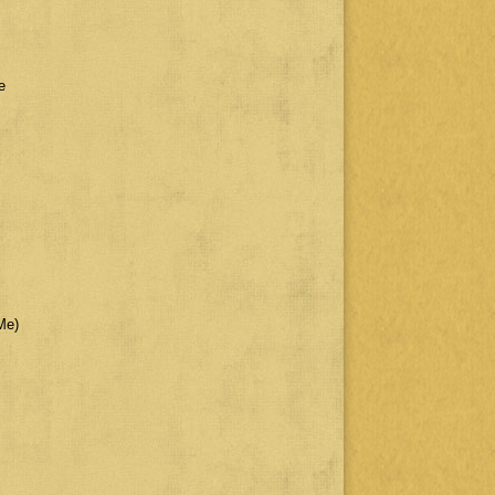
e
Me)