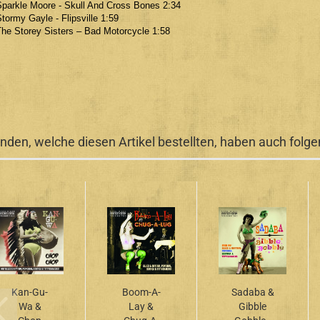
Sparkle Moore - Skull And Cross Bones 2:34
Stormy Gayle - Flipsville 1:59
The Storey Sisters – Bad Motorcycle 1:58
nden, welche diesen Artikel bestellten, haben auch folgen
Kan-Gu-
Boom-A-
Sadaba &
Wa &
Lay &
Gibble