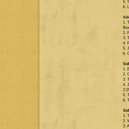
5. 
6. 
Sid
1. 
Box
2. 
3. 
4. 
5. 
6. 
Sid
1. 
2. 
3. 
4. 
2:2
5. 
6. 
Sid
1. 
2. 
3. 