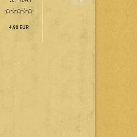
Vol. 4/Even
More Trash
Classics
From Lux &
Ivys Vinyl
4,90 EUR
Mountain...