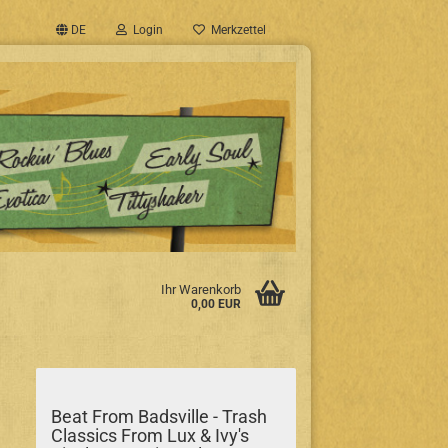
DE
Login
Merkzettel
Ihr Warenkorb
0,00 EUR
Beat From Badsville - Trash
Classics From Lux & Ivy's