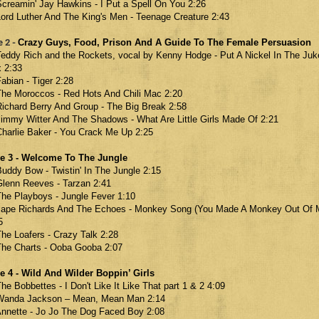
Screamin' Jay Hawkins - I Put a Spell On You 2:26
Lord Luther And The King's Men - Teenage Creature 2:43
e 2 -
Crazy Guys, Food, Prison And A Guide To The Female Persuasion
Teddy Rich and the Rockets, vocal by Kenny Hodge - Put A Nickel In The Juk
 2:33
Fabian - Tiger 2:28
The Moroccos - Red Hots And Chili Mac 2:20
Richard Berry And Group - The Big Break 2:58
Jimmy Witter And The Shadows - What Are Little Girls Made Of 2:21
Charlie Baker - You Crack Me Up 2:25
e 3 - Welcome To The Jungle
Buddy Bow - Twistin' In The Jungle 2:15
Glenn Reeves - Tarzan 2:41
The Playboys - Jungle Fever 1:10
Jape Richards And The Echoes - Monkey Song (You Made A Monkey Out Of 
5
The Loafers - Crazy Talk 2:28
The Charts - Ooba Gooba 2:07
e 4 - Wild And Wilder Boppin’ Girls
The Bobbettes - I Don't Like It Like That part 1 & 2 4:09
Wanda Jackson – Mean, Mean Man 2:14
Annette - Jo Jo The Dog Faced Boy 2:08