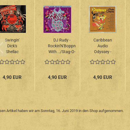
Swingin'
DJ Rudy -
Caribbean
Dick's
Rockin'N'Boppn
Audio
Shellac
With.../Stag-O-
Odyssey -
Shakers -
Lee DJ Set Vol.
Vol. 1+2
Vol.
7 CD
CD
1+2/Hot
Jive,
4,90 EUR
4,90 EUR
4,90 EUR
Jumpin'
Jazz & Big
Band
R&B...
sen Artikel haben wir am Sonntag, 16. Juni 2019 in den Shop aufgenommen.