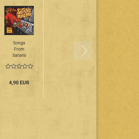
Songs
From
Satan's
Jukebox -
Vol. 1+2
CD
4,90 EUR