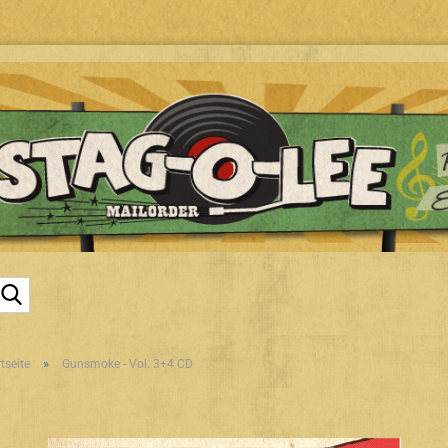
Suche...
»
tseite
Gunsmoke - Vol. 3+4 CD