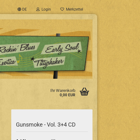
DE
Login
Merkzettel
Ihr Warenkorb
0,00 EUR
Gunsmoke - Vol. 3+4 CD