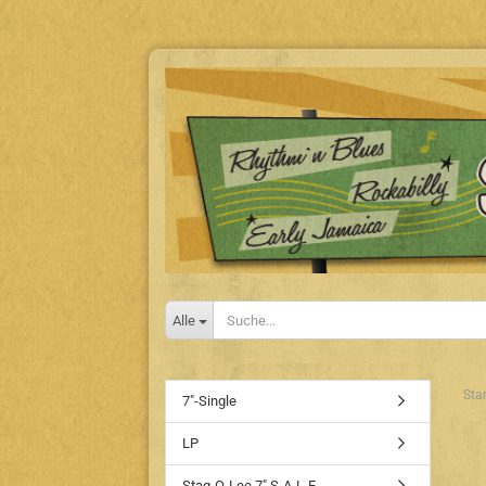
Alle
Star
7"-Single
LP
Stag-O-Lee 7" S-A-L-E