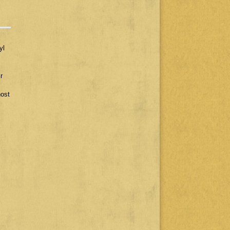
yl
r
host