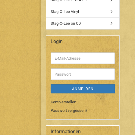
Stag-O-Lee Vinyl
Stag-O-Lee on CD
Login
E-
Mail-
Adresse
Passwort
ANMELDEN
Konto erstellen
Passwort vergessen?
Informationen