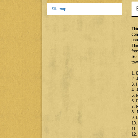
Sitemap
Thi
com
usu
Thi
fro
So 
tow
1. 
2. 
3. 
4. 
5. 
6. 
7. 
8. 
9. 
10.
11.
12.