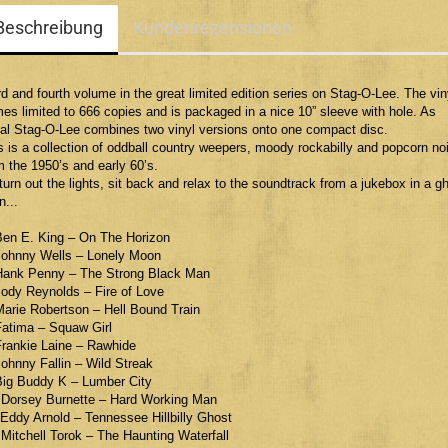
Beschreibung
Kundenrezensionen
rd and fourth volume in the great limited edition series on Stag-O-Lee. The vin
es limited to 666 copies and is packaged in a nice 10” sleeve with hole. As
al Stag-O-Lee combines two vinyl versions onto one compact disc.
s is a collection of oddball country weepers, moody rockabilly and popcorn noi
m the 1950’s and early 60’s.
turn out the lights, sit back and relax to the soundtrack from a jukebox in a g
n...
Ben E. King – On The Horizon
Johnny Wells – Lonely Moon
Hank Penny – The Strong Black Man
Jody Reynolds – Fire of Love
Marie Robertson – Hell Bound Train
Fatima – Squaw Girl
Frankie Laine – Rawhide
Johnny Fallin – Wild Streak
Big Buddy K – Lumber City
 Dorsey Burnette – Hard Working Man
 Eddy Arnold – Tennessee Hillbilly Ghost
 Mitchell Torok – The Haunting Waterfall