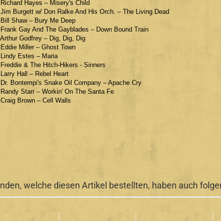
 Richard Hayes – Misery's Child
 Jim Burgett w/ Don Ralke And His Orch. – The Living Dead
 Bill Shaw – Bury Me Deep
 Frank Gay And The Gayblades – Down Bound Train
 Arthur Godfrey – Dig, Dig, Dig
 Eddie Miller – Ghost Town
 Lindy Estes – Maria
 Freddie & The Hitch-Hikers - Sinners
 Larry Hall – Rebel Heart
 Dr. Bontempi's Snake Oil Company – Apache Cry
 Randy Starr – Workin' On The Santa Fe
 Craig Brown – Cell Walls
nden, welche diesen Artikel bestellten, haben auch folgen