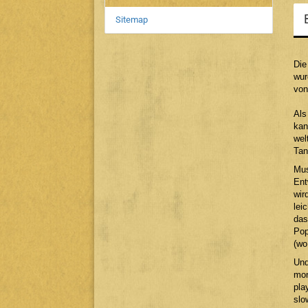
Sitemap
Die
wur
von
Als
kan
wel
Tan
Mus
Ent
wir
lei
das
Pop
(wo
Und
mon
pla
slo