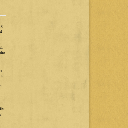
 3
 4
t,
die
n
nt
e,
die
y