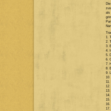
Die
zus
als
gri
Par
Nam
Tra
1. 
2. 
3. 
4. 
5. 
6. 
7. 
8. 
9. 
10.
11.
12.
13.
14.
15.
16.
17.