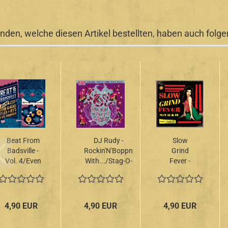
nden, welche diesen Artikel bestellten, haben auch folgen
Beat From
DJ Rudy -
Slow
Badsville -
Rockin'N'Boppn
Grind
Vol. 4/Even
With.../Stag-O-
Fever -
More Trash
Lee DJ Set Vol.
Vol.
Classics
7 CD
11+12 CD
From Lux &
Ivys Vinyl
4,90 EUR
4,90 EUR
4,90 EUR
Mountain...