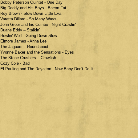
 Bobby Peterson Quintet - One Day
 Big Daddy and His Boys - Bacon Fat
 Roy Brown - Slow Down Little Eva
 Varetta Dillard - So Many Ways
 John Greer and his Combo - Night Crawlin'
 Duane Eddy – Stalkin'
 Howlin' Wolf - Going Down Slow
 Elmore James - Anna Lee
 The Jaguars – Roundabout
 Yvonne Baker and the Sensations - Eyes
 The Stone Crushers – Crawfish
 Cozy Cole - Bad
 El Pauling and The Royalton - Now Baby Don't Do It