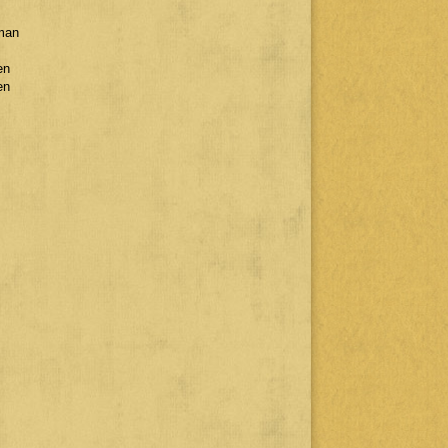
man
en
en