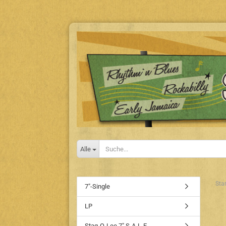
Alle
Star
7"-Single
LP
Stag-O-Lee 7" S-A-L-E