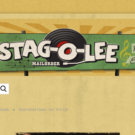
Suche...
»
tseite
Slow Grind Fever - Vol. 3+4 CD