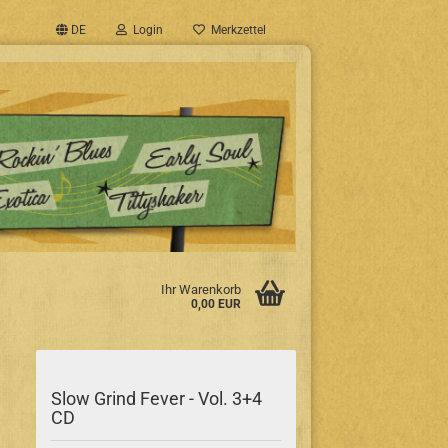
DE
Login
Merkzettel
Ihr Warenkorb
0,00 EUR
Slow Grind Fever - Vol. 3+4
CD