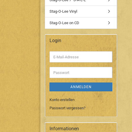
Stag-O-Lee Vinyl
Stag-O-Lee on CD
Login
E-
Mail-
Adresse
Passwort
ANMELDEN
Konto erstellen
Passwort vergessen?
Informationen