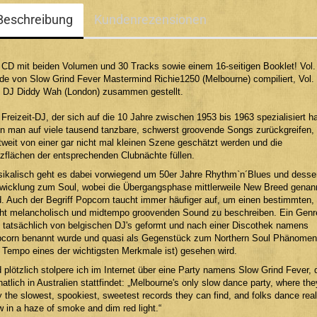
Beschreibung
Kundenrezensionen
 CD mit beiden Volumen und 30 Tracks sowie einem 16-seitigen Booklet! Vol.
de von Slow Grind Fever Mastermind Richie1250 (Melbourne) compiliert, Vol.
 DJ Diddy Wah (London) zusammen gestellt.
 Freizeit-DJ, der sich auf die 10 Jahre zwischen 1953 bis 1963 spezialisiert ha
n man auf viele tausend tanzbare, schwerst groovende Songs zurückgreifen, 
tweit von einer gar nicht mal kleinen Szene geschätzt werden und die
zflächen der entsprechenden Clubnächte füllen.
ikalisch geht es dabei vorwiegend um 50er Jahre Rhythm`n´Blues und desse
wicklung zum Soul, wobei die Übergangsphase mittlerweile New Breed genan
d. Auch der Begriff Popcorn taucht immer häufiger auf, um einen bestimmten,
cht melancholisch und midtempo groovenden Sound zu beschreiben. Ein Genr
 tatsächlich von belgischen DJ's geformt und nach einer Discothek namens
corn benannt wurde und quasi als Gegenstück zum Northern Soul Phänomen
 Tempo eines der wichtigsten Merkmale ist) gesehen wird.
 plötzlich stolpere ich im Internet über eine Party namens Slow Grind Fever, 
atlich in Australien stattfindet: „Melbourne's only slow dance party, where the
y the slowest, spookiest, sweetest records they can find, and folks dance real
w in a haze of smoke and dim red light.“