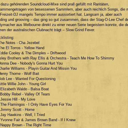
 dazu gehörenden Soundcloud-Mixe sind prall gefüllt mit Raritäten,
ammengetragen von besessenen Sammlern, aber auch reichlich Songs, die 
 Freizeit-DJ mangels Tempo immer aussortiert hat. Langsam ja, aber auch
nding und grooving – das ging so gut zusammen, dass der Stag-O-Lee Chef d
tymacher aus Melbourne direkt zu einer neuen Serie begeistern konnte, die d
en der australischen Clubnacht trägt – Slow Grind Fever.
cklisting:
The Notes - Cha Jezebel
The El Torros - Yellow Hand
Eddie Cooley & The Dimples – Driftwood
Isley Brothers with Ray Ellis & Orchestra - Teach Me How To Shimmy
Donna Dee - Nobody's Gonna Hurt You
Charlie Williams - Playin Guitar And Missin You
Henry Thome - Wolf Bait
Bob Lee - Wanted For Questioning
Little Willie John - Young Girl
 Elizabeth Waldo - Balsa Boat
 Bobby Rebel - Valley Of Tears
 Jessie Hill - My Love
 The Flamingos - I Only Have Eyes For You
 Jimmy Scott - Home
 Jay Hawkins - Well, I Tried
 Yvonne Fair & James Brown Band - If I Knew
 Nappy Brown - The Right Time