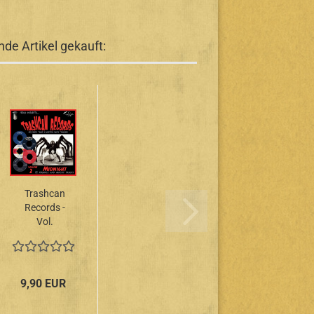
de Artikel gekauft:
Trashcan
Records -
Vol.
2/Midnight
10"
9,90 EUR