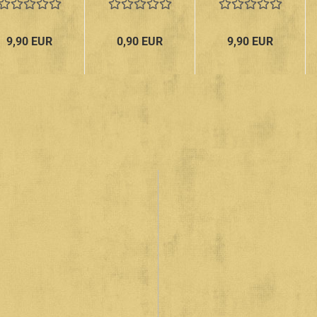
Recordings
7"-EP
Earth
1951-1959
People 10"
LP
9,90 EUR
0,90 EUR
9,90 EUR