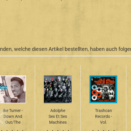
nden, welche diesen Artikel bestellten, haben auch folgen
Ike Turner -
Adolphe
Trashcan
Down And
Sex Et Ses
Records -
Out/The
Machines
Vol.
Ike Turner
- Machine
7/Hello