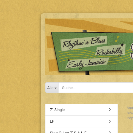
Alle
Star
7"-Single
Slo
Pop
LP
Stag-O-Lee 7" S-A-L-E