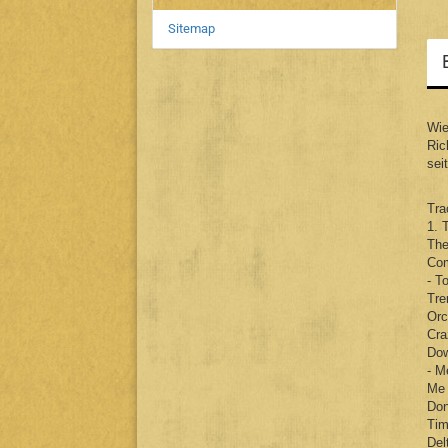
Sitemap
Wie
Ric
sei
Tra
1. 
The
Com
- T
Tre
Orc
Cra
Dow
- M
Me 
Don
Tim
Del