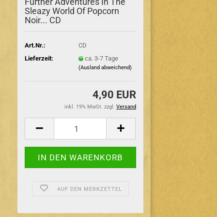
Further Adventures In The
Sleazy World Of Popcorn
Noir... CD
Art.Nr.:
CD
Lieferzeit:
ca. 3-7 Tage
(Ausland abweichend)
4,90 EUR
inkl. 19% MwSt. zzgl.
Versand
AUF DEN MERKZETTEL