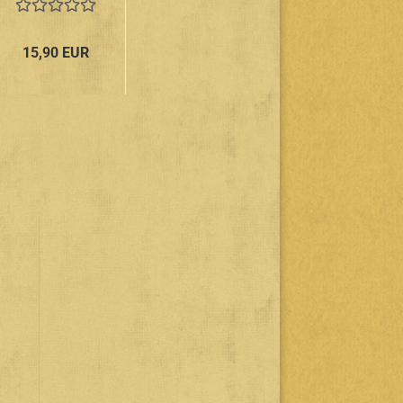
18 Wild
And
Explosive
15,90 EUR
Surf
Instros
From The
60s!