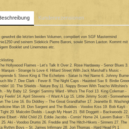
Beschreibung
Kundenrezensionen
 gewohnt die letzten beiden Volumen, compiliert von SGF Mastermind
hie1250 und seinem Sidekick Pierre Baroni, sowie Simon Laxton. Kommt mit 
tigem Booklet und Linernotes
etc
.
cklisting.
The Hollywood Flames - Let’s Talk It Over 2. Rose Hardaway - Senor Blues 3.
 Marquis - Strange Is Love 4. Hillard Street With Jack Marshall’s Music -
prende 5. Steve King & The Echelons - Satan Is Her Name 6. Johnny Burne
ouch Me 7. Dee Clark - Fever 8. The Night Caps - Haunted Sax 9. Birdie Gree
mblin' 10. The Shields - Nature Boy 11. Nappy Brown With Teacho Wiltshire's
h. - My Baby
1
2. Singin' Sammy Ward - Who's The Fool 13. King Coleman -
zy Feelin' 14. April Stevens - I Want A Lip 15. Little Jimmy Scott - Somewher
n The Line 16. Bo Diddley – The Great Grandfather 17. Jeanette B. Washing
edicine Man 18. Don Sargent and The Buddies - Voodoo Kiss 19. Bob Kayli - 
Tight 20. Malcolm Dodds - Laugh My Heart 21. Bill Doggett – Backwoods 22.
nie Elbert - Wild Child 23. Eddie Jacobs - Comin’ Home 24. Lavern Baker - T
 25. Aki - Voodoo Drums 26. Freddie and The Hitch-Hikers - Sinners 27. The
ta Rythm Boys – St. James Infirmary 28. Jon Thomas - Hard Head Pt 1