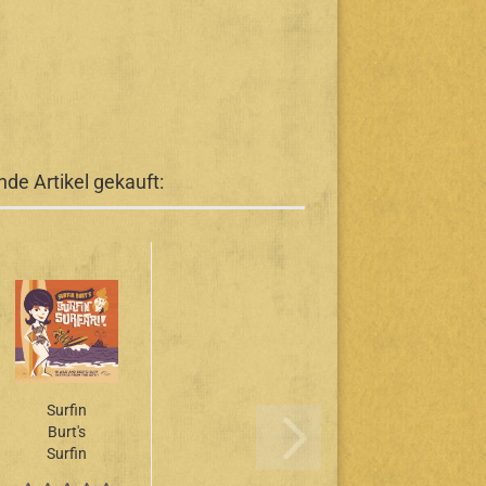
de Artikel gekauft:
Surfin
Burt's
Surfin
Surfari -