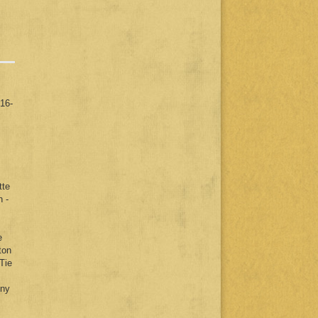
16-
tte
n -
e
ton
Tie
iny