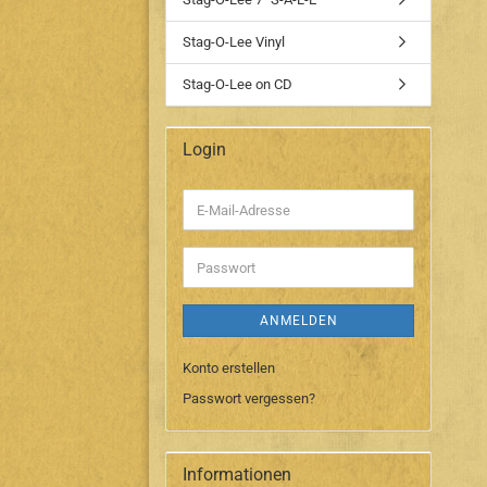
Stag-O-Lee Vinyl
Stag-O-Lee on CD
Login
E-
Mail-
Adresse
Passwort
ANMELDEN
Konto erstellen
Passwort vergessen?
Informationen