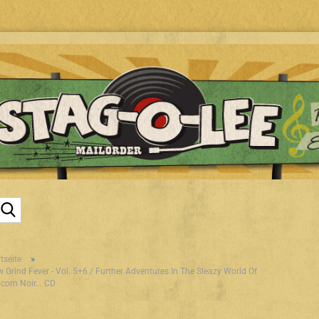
Suche...
»
tseite
w Grind Fever - Vol. 5+6 / Further Adventures In The Sleazy World Of
corn Noir... CD